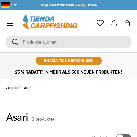
App herunterladen – Play Store
DE
DIREKT ZUM INHALT
PT-PT
Menü
Einloggen
Eink
Suchen
Suchen
ENDGÜLTIGE ABRECHNUNG
25 % RABATT! IN MEHR ALS 500 NEUEN PRODUKTEN!
Zuhause
Asari
Asari
(3 produkte)