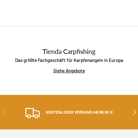
Tienda Carpfishing
Das größte Fachgeschäft für Karpfenangeln in Europa
Siehe Angebote
ZURÜCK
ALS
KOSTENLOSER VERSAND AB 99,90 €