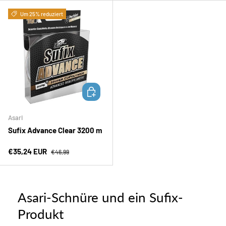
Um 25% reduziert
OPTIONEN AUSWÄHLEN
Asari
Sufix Advance Clear 3200 m
Verkaufspreis
Normaler Preis
€35,24 EUR
€46,99
Asari-Schnüre und ein Sufix-
Produkt