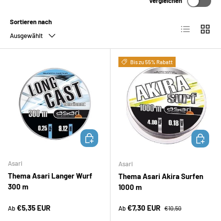
Vergleichen
Sortieren nach
Produktliste
Produk
Ausgewählt
Bis zu 55% Rabatt
OPTIONEN AUSWÄHLEN
OPTION
Asari
Asari
Thema Asari Langer Wurf
Thema Asari Akira Surfen
300 m
1000 m
Normaler Preis
Verkaufspreis
Normaler Preis
€5,35 EUR
€7,30 EUR
Ab
Ab
€10,50