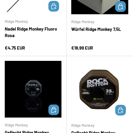
IN DEN WARENKORB
IN DEN 
Ridge Monkey
Ridge Monkey
Nadel Ridge Monkey Fluoro
Würfel Ridge Monkey 7,5L
Rosa
Normaler Preis
Normaler Preis
€4,75 EUR
€18,99 EUR
IN DEN WARENKORB
IN DEN 
Ridge Monkey
Ridge Monkey
Geflecht Ridge Monkey
Geflecht Ridge Monkey