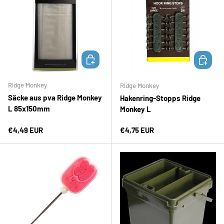
IN DEN WARENKORB
IN DEN 
Ridge Monkey
Ridge Monkey
Säcke aus pva Ridge Monkey
Hakenring-Stopps Ridge
L 85x150mm
Monkey L
Normaler Preis
Normaler Preis
€4,49 EUR
€4,75 EUR