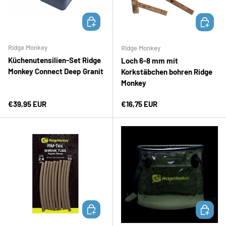
IN DEN WARENKORB
IN DEN 
Ridge Monkey
Ridge Monkey
Küchenutensilien-Set Ridge
Loch 6-8 mm mit
Monkey Connect Deep Granit
Korkstäbchen bohren Ridge
Monkey
Normaler Preis
Normaler Preis
€39,95 EUR
€16,75 EUR
IN DEN WARENKORB
IN DEN 