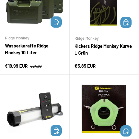
IN DEN WARENKORB
IN DEN 
Ridge Monkey
Ridge Monkey
Wasserkaraffe Ridge
Kickers Ridge Monkey Kurve
Monkey 10 Liter
L Grün
Verkaufspreis
Normaler Preis
Normaler Preis
€19,99 EUR
€5,85 EUR
€24,99
IN DEN WARENKORB
IN DEN 