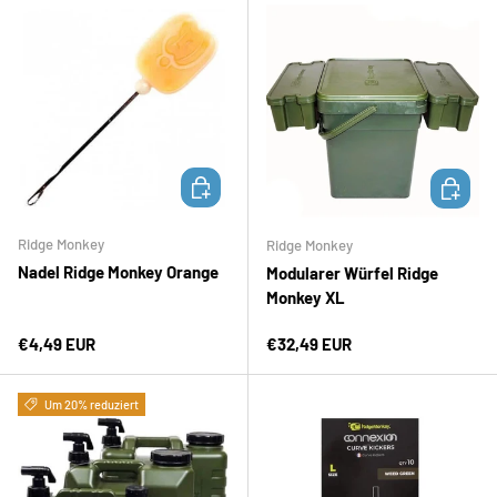
IN DEN WARENKORB
IN DEN 
Ridge Monkey
Ridge Monkey
Nadel Ridge Monkey Orange
Modularer Würfel Ridge
Monkey XL
Normaler Preis
Normaler Preis
€4,49 EUR
€32,49 EUR
Um 20% reduziert