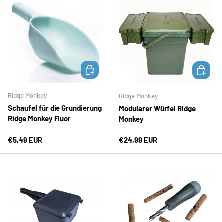
IN DEN WARENKORB
IN DEN 
Ridge Monkey
Ridge Monkey
Schaufel für die Grundierung
Modularer Würfel Ridge
Ridge Monkey Fluor
Monkey
Normaler Preis
Normaler Preis
€5,49 EUR
€24,99 EUR