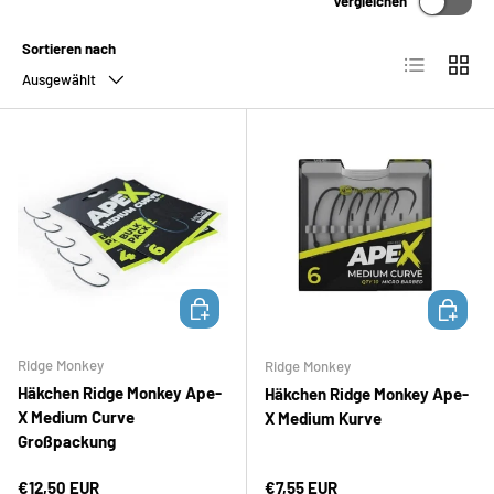
Vergleichen
Sortieren nach
Produktliste
Produk
Ausgewählt
OPTIONEN AUSWÄHLEN
OPTION
Ridge Monkey
Ridge Monkey
Häkchen Ridge Monkey Ape-
Häkchen Ridge Monkey Ape-
X Medium Curve
X Medium Kurve
Großpackung
Normaler Preis
Normaler Preis
€12,50 EUR
€7,55 EUR