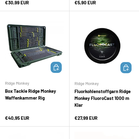
Normaler Preis
Normaler Preis
€30,99 EUR
€5,90 EUR
IN DEN WARENKORB
OPTION
Ridge Monkey
Ridge Monkey
Box Tackle Ridge Monkey
Fluorkohlenstoffgarn Ridge
Waffenkammer Rig
Monkey FluoroCast 1000 m
Klar
Normaler Preis
Normaler Preis
€40,95 EUR
€27,99 EUR