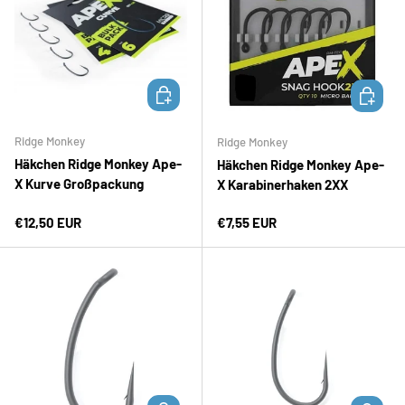
OPTIONEN AUSWÄHLEN
OPTION
Ridge Monkey
Ridge Monkey
Häkchen Ridge Monkey Ape-
Häkchen Ridge Monkey Ape-
X Kurve Großpackung
X Karabinerhaken 2XX
Normaler Preis
Normaler Preis
€12,50 EUR
€7,55 EUR