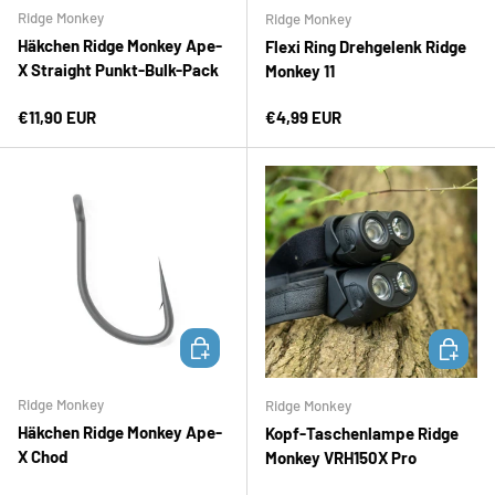
Ridge Monkey
Ridge Monkey
Häkchen Ridge Monkey Ape-
Flexi Ring Drehgelenk Ridge
X Straight Punkt-Bulk-Pack
Monkey 11
Normaler Preis
Normaler Preis
€11,90 EUR
€4,99 EUR
OPTIONEN AUSWÄHLEN
IN DEN 
Ridge Monkey
Ridge Monkey
Häkchen Ridge Monkey Ape-
Kopf-Taschenlampe Ridge
X Chod
Monkey VRH150X Pro