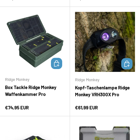
IN DEN WARENKORB
IN DEN 
Ridge Monkey
Ridge Monkey
Box Tackle Ridge Monkey
Kopf-Taschenlampe Ridge
Waffenkammer Pro
Monkey VRH300X Pro
Normaler Preis
Normaler Preis
€74,95 EUR
€61,99 EUR