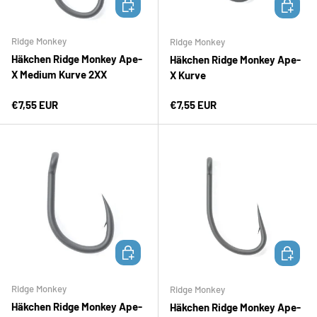
OPTIONEN AUSWÄHLEN
OPTION
Ridge Monkey
Ridge Monkey
Häkchen Ridge Monkey Ape-
Häkchen Ridge Monkey Ape-
X Medium Kurve 2XX
X Kurve
Normaler Preis
Normaler Preis
€7,55 EUR
€7,55 EUR
OPTIONEN AUSWÄHLEN
OPTION
Ridge Monkey
Ridge Monkey
Häkchen Ridge Monkey Ape-
Häkchen Ridge Monkey Ape-