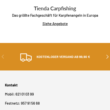
Tienda Carpfishing
Das größte Fachgeschäft für Karpfenangeln in Europa
Siehe Angebote
ZURÜCK
ALS
KOSTENLOSER VERSAND AB 99,90 €
Kontakt
Mobil: 621 01 03 99
Festnetz: 957 91 56 68