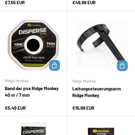
Normaler Preis
Normaler Preis
€7,55 EUR
€49,99 EUR
IN DEN WARENKORB
IN DEN 
Ridge Monkey
Ridge Monkey
Band der pva Ridge Monkey
Leitungssteuerungsarm
40 m / 7 mm
Ridge Monkey
Normaler Preis
Normaler Preis
€5,49 EUR
€15,99 EUR