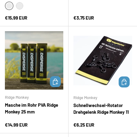
Schwarz
Grün
Normaler Preis
Normaler Preis
€15,99 EUR
€3,75 EUR
IN DEN WARENKORB
IN DEN 
Ridge Monkey
Ridge Monkey
Masche im Rohr PVA Ridge
Schnellwechsel-Rotator
Monkey 25 mm
Drehgelenk Ridge Monkey 11
Normaler Preis
Normaler Preis
€14,99 EUR
€6,25 EUR