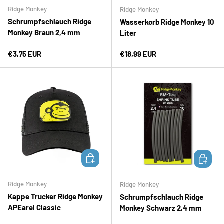
Ridge Monkey
Ridge Monkey
Schrumpfschlauch Ridge
Wasserkorb Ridge Monkey 10
Monkey Braun 2,4 mm
Liter
Normaler Preis
Normaler Preis
€3,75 EUR
€18,99 EUR
OPTIONEN AUSWÄHLEN
IN DEN 
Ridge Monkey
Ridge Monkey
Kappe Trucker Ridge Monkey
Schrumpfschlauch Ridge
APEarel Classic
Monkey Schwarz 2,4 mm