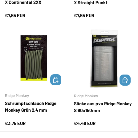
X Continental 2XX
X Straight Punkt
Normaler Preis
Normaler Preis
€7,55 EUR
€7,55 EUR
IN DEN WARENKORB
IN DEN 
Ridge Monkey
Ridge Monkey
Schrumpfschlauch Ridge
Säcke aus pva Ridge Monkey
Monkey Grün 2,4 mm
S 60x150mm
Normaler Preis
Normaler Preis
€3,75 EUR
€4,49 EUR