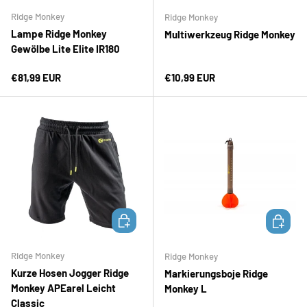
Ridge Monkey
Ridge Monkey
Lampe Ridge Monkey
Multiwerkzeug Ridge Monkey
Gewölbe Lite Elite IR180
Normaler Preis
Normaler Preis
€81,99 EUR
€10,99 EUR
OPTIONEN AUSWÄHLEN
IN DEN 
Ridge Monkey
Ridge Monkey
Kurze Hosen Jogger Ridge
Markierungsboje Ridge
Monkey APEarel Leicht
Monkey L
Classic