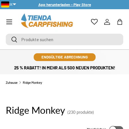
App herunterladen – Play Store
DE
DIREKT ZUM INHALT
PT-PT
Menü
Einloggen
Eink
Suchen
Suchen
ENDGÜLTIGE ABRECHNUNG
25 % RABATT! IN MEHR ALS 500 NEUEN PRODUKTEN!
Zuhause
Ridge Monkey
Ridge Monkey
(230 produkte)