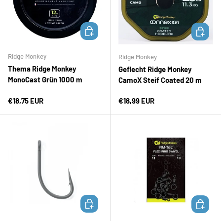
OPTIONEN AUSWÄHLEN
OPTION
Ridge Monkey
Ridge Monkey
Thema Ridge Monkey
Geflecht Ridge Monkey
MonoCast Grün 1000 m
CamoX Steif Coated 20 m
Normaler Preis
Normaler Preis
€18,75 EUR
€18,99 EUR
OPTIONEN AUSWÄHLEN
IN DEN 