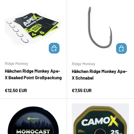
OPTIONEN AUSWÄHLEN
OPTION
Ridge Monkey
Ridge Monkey
Häkchen Ridge Monkey Ape-
Häkchen Ridge Monkey Ape-
X Beaked Point Großpackung
X Schnabel
Normaler Preis
Normaler Preis
€12,50 EUR
€7,55 EUR