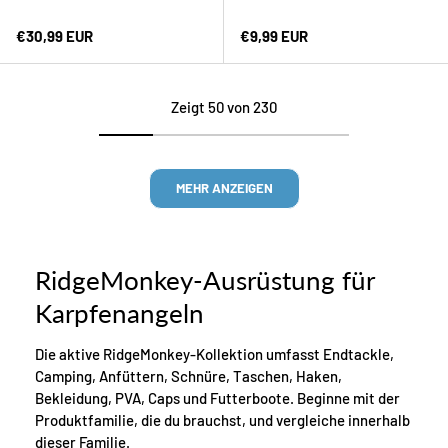
Normaler Preis
Normaler Preis
€30,99 EUR
€9,99 EUR
Zeigt 50 von 230
MEHR ANZEIGEN
RidgeMonkey-Ausrüstung für
Karpfenangeln
Die aktive RidgeMonkey-Kollektion umfasst Endtackle,
Camping, Anfüttern, Schnüre, Taschen, Haken,
Bekleidung, PVA, Caps und Futterboote. Beginne mit der
Produktfamilie, die du brauchst, und vergleiche innerhalb
dieser Familie.