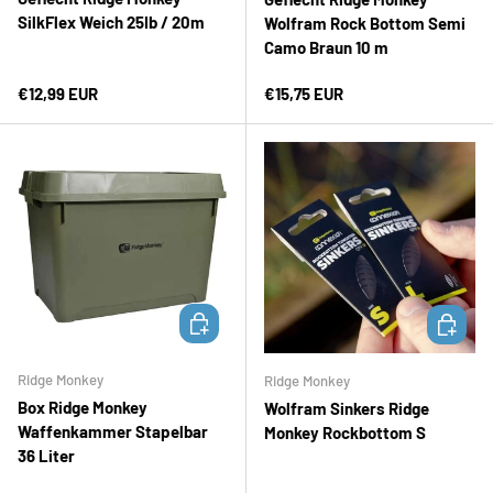
SilkFlex Weich 25Ib / 20m
Wolfram Rock Bottom Semi
Camo Braun 10 m
Normaler Preis
Normaler Preis
€12,99 EUR
€15,75 EUR
IN DEN WARENKORB
IN DEN 
Ridge Monkey
Ridge Monkey
Box Ridge Monkey
Wolfram Sinkers Ridge
Waffenkammer Stapelbar
Monkey Rockbottom S
36 Liter