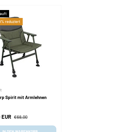
auft
% reduziert
it
rp Spirit mit Armlehnen
fspreis
Normaler Preis
0 EUR
€68,00
IN DEN WARENKORB