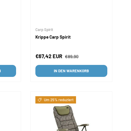
Carp Spirit
Krippe Carp Spirit
is
Verkaufspreis
Normaler Preis
€67,42 EUR
€89,90
N
IN DEN WARENKORB
Um 25% reduziert