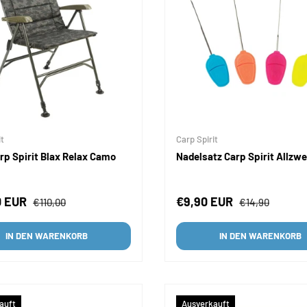
it
Carp Spirit
rp Spirit Blax Relax Camo
Nadelsatz Carp Spirit Allzw
fspreis
Normaler Preis
Verkaufspreis
Normaler Preis
0 EUR
€9,90 EUR
€110,00
€14,90
IN DEN WARENKORB
IN DEN WARENKORB
auft
Ausverkauft