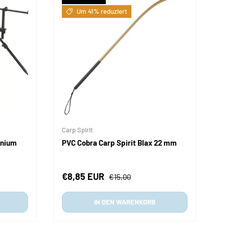
Um 41% reduziert
Carp Spirit
inium
PVC Cobra Carp Spirit Blax 22 mm
is
Verkaufspreis
Normaler Preis
€8,85 EUR
€15,00
IN DEN WARENKORB