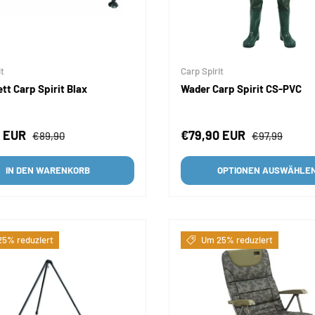
it
Carp Spirit
tt Carp Spirit Blax
Wader Carp Spirit CS-PVC
fspreis
Normaler Preis
Verkaufspreis
Normaler Pre
2 EUR
€79,90 EUR
€89,90
€97,99
IN DEN WARENKORB
OPTIONEN AUSWÄHLE
5% reduziert
Um 25% reduziert