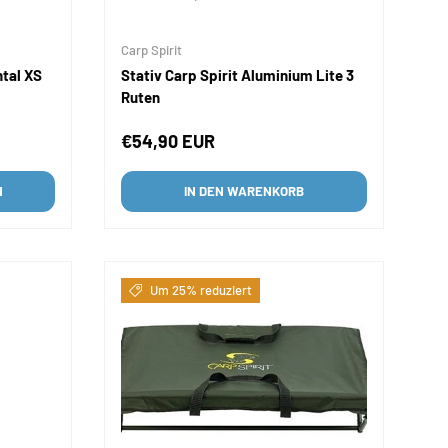
Carp Spirit
ntal XS
Stativ Carp Spirit Aluminium Lite 3
Ruten
Normaler Preis
€54,90 EUR
N
IN DEN WARENKORB
Um 25% reduziert