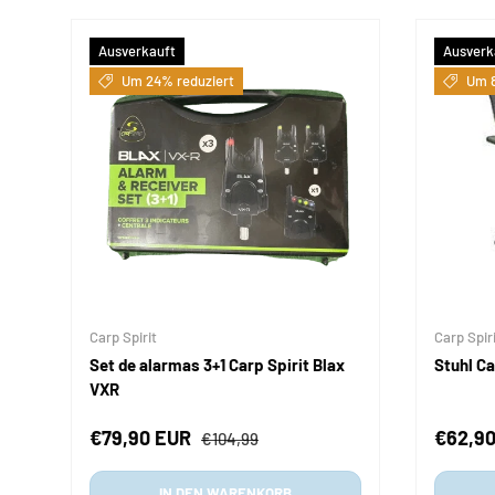
Ausverkauft
Ausverk
Um 24% reduziert
Um 8
Carp Spirit
Carp Spir
Set de alarmas 3+1 Carp Spirit Blax
Stuhl Ca
VXR
Verkaufspreis
Normaler Preis
Verkau
€79,90 EUR
€62,9
€104,99
IN DEN WARENKORB