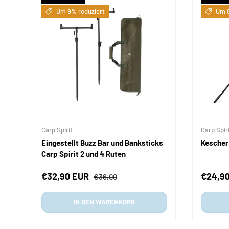
Um 9% reduziert
Um 8
Carp Spirit
Carp Spir
Eingestellt Buzz Bar und Banksticks
Kescher 
Carp Spirit 2 und 4 Ruten
Verkaufspreis
Normaler Preis
Verkau
€32,90 EUR
€24,9
€36,00
IN DEN WARENKORB