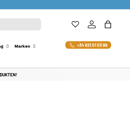
Einloggen
Einkaufsta
+34 621 01 03 99
ng
Marken
ODUKTEN!