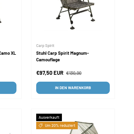
Carp Spirit
 Camo XL
Stuhl Carp Spirit Magnum-
Camouflage
is
Verkaufspreis
Normaler Preis
€97,50 EUR
€130,00
IN DEN WARENKORB
Ausverkauft
Um 20% reduziert