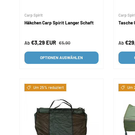
Carp Spirit
Carp Spir
Häkchen Carp Spirit Langer Schaft
Tasche 
Verkaufspreis
Normaler Preis
Verkau
€3,29 EUR
€29
Ab
€5,90
Ab
OPTIONEN AUSWÄHLEN
Um 25% reduziert
Um 2