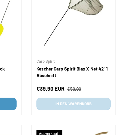
Carp Spirit
eck
Kescher Carp Spirit Blax X-Net 42" 1
Abschnitt
Verkaufspreis
Normaler Preis
€39,90 EUR
€50,00
IN DEN WARENKORB
Ausverkauft