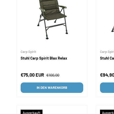
Carp Spirit
Carp Spir
Stuhl Carp Spirit Blax Relax
Stuhl Ca
Verkaufspreis
Normaler Preis
Verkau
€75,00 EUR
€94,9
€100,00
IN DEN WARENKORB
Ausverkauft
Ausverk