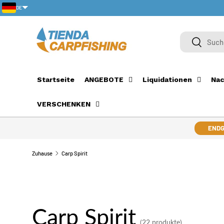
DE
DIREKT ZUM INHALT
PT-PT
Suchen
Suchen
Startseite
ANGEBOTE
Liquidationen
Nac
VERSCHENKEN
ENDG
Zuhause
Carp Spirit
Carp Spirit
(22 produkte)