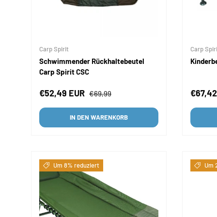
Carp Spirit
Carp Spir
Schwimmender Rückhaltebeutel
Kinderbe
Carp Spirit CSC
Verkaufspreis
Normaler Preis
Verkau
€52,49 EUR
€67,4
€69,99
IN DEN WARENKORB
Um 8% reduziert
Um 2