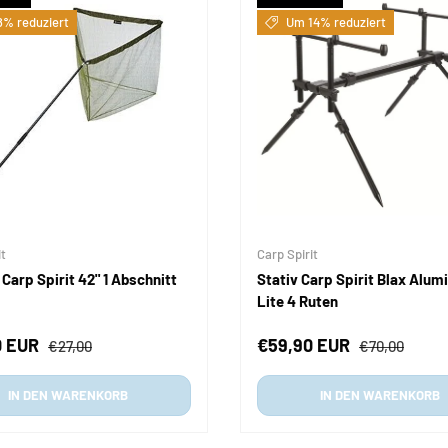
% reduziert
Um 14% reduziert
it
Carp Spirit
Carp Spirit 42" 1 Abschnitt
Stativ Carp Spirit Blax Alum
Lite 4 Ruten
fspreis
Normaler Preis
Verkaufspreis
Normaler Pre
0 EUR
€59,90 EUR
€27,00
€70,00
IN DEN WARENKORB
IN DEN WARENKORB