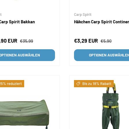
it
Carp Spirit
Carp Spirit Bakkan
Häkchen Carp Spirit Contine
fspreis
Normaler Preis
Verkaufspreis
Normaler Preis
,90 EUR
€3,29 EUR
€35,99
€5,90
OPTIONEN AUSWÄHLEN
OPTIONEN AUSWÄHLE
5% reduziert
Bis zu 18% Rabatt