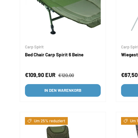
Carp Spirit
Carp Spir
Bed Chair Carp Spirit 6 Beine
Wiegesta
Verkaufspreis
Normaler Preis
Verkau
€109,90 EUR
€67,5
€120,00
IN DEN WARENKORB
Um 25% reduziert
Um 1