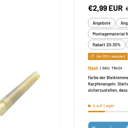
Verkaufspre
€2,99 EUR
Angebote
Ang
Montagematerial 
Rabatt 20-30%
Um 25% reduziert
Nash
|
SKU:
T8424
Farbe der Bleiklemm
Karpfenangeln. Glatt
sicherzustellen, dass
4 auf Lager
Anzahl