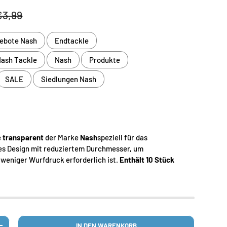
is
Normaler Preis
€3,99
ebote Nash
Endtackle
Nash Tackle
Nash
Produkte
SALE
Siedlungen Nash
e
transparent
der Marke
Nash
speziell für das
es Design mit reduziertem Durchmesser, um
 weniger Wurfdruck erforderlich ist.
Enthält 10 Stück
IN DEN WARENKORB