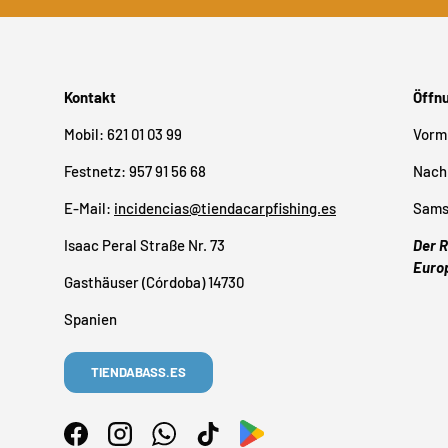
Kontakt
Öffn
Mobil: 621 01 03 99
Vormi
Festnetz: 957 91 56 68
Nachm
E-Mail:
incidencias@tiendacarpfishing.es
Samst
Isaac Peral Straße Nr. 73
Der R
Euro
Gasthäuser (Córdoba) 14730
Spanien
TIENDABASS.ES
Facebook
Instagram
WhatsApp
TikTok