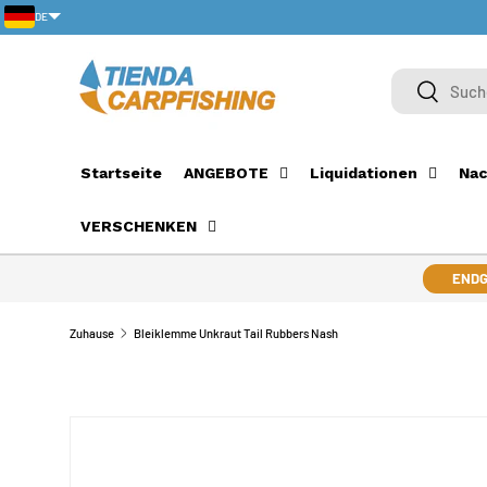
DE
DIREKT ZUM INHALT
PT-PT
Suchen
Suchen
Startseite
ANGEBOTE
Liquidationen
Nac
VERSCHENKEN
ENDG
Zuhause
Bleiklemme Unkraut Tail Rubbers Nash
ZU PRODUKTINFORMATIONEN SPRINGEN