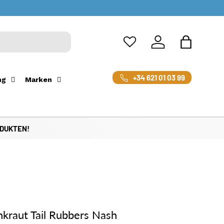
Einloggen
Einkaufsta
+34 621 01 03 99
ng
Marken
ODUKTEN!
kraut Tail Rubbers Nash