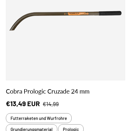
Cobra Prologic Cruzade 24 mm
Normaler Preis
Verkaufspreis
€13,49 EUR
€14,99
Futterraketen und Wurfrohre
Grundierungsmaterial
Prologic