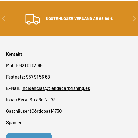
ZURÜCK
ALS
KOSTENLOSER VERSAND AB 99,90 €
Kontakt
Mobil: 621 01 03 99
Festnetz: 957 91 56 68
E-Mail:
incidencias@tiendacarpfishing.es
Isaac Peral Straße Nr. 73
Gasthäuser (Córdoba) 14730
Spanien