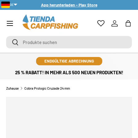
App herunterladen – Play Store
DE
DIREKT ZUM INHALT
PT-PT
Menü
Einloggen
Eink
Suchen
Suchen
ENDGÜLTIGE ABRECHNUNG
25 % RABATT! IN MEHR ALS 500 NEUEN PRODUKTEN!
Zuhause
Cobra Prologic Cruzade 24 mm
ZU PRODUKTINFORMATIONEN SPRINGEN