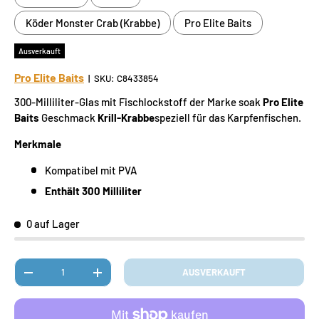
Köder Monster Crab (Krabbe)
Pro Elite Baits
Ausverkauft
Pro Elite Baits
|
SKU:
C8433854
300-Milliliter-Glas mit Fischlockstoff der Marke soak
Pro Elite
Baits
Geschmack
Krill-Krabbe
speziell für das Karpfenfischen.
Merkmale
Kompatibel mit PVA
Enthält 300 Milliliter
0 auf Lager
Anzahl
AUSVERKAUFT
MENGE VERRINGERN
MENGE ERHÖHEN