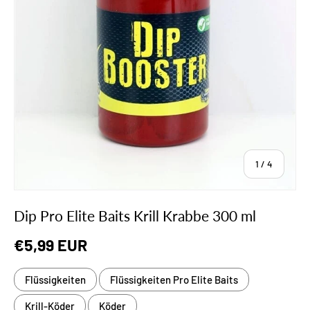
von
1
/
4
Dip Pro Elite Baits Krill Krabbe 300 ml
Normaler Preis
€5,99 EUR
Flüssigkeiten
Flüssigkeiten Pro Elite Baits
Krill-Köder
Köder