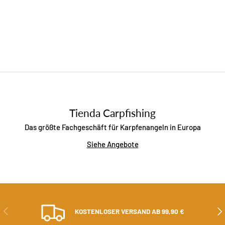
Tienda Carpfishing
Das größte Fachgeschäft für Karpfenangeln in Europa
Siehe Angebote
ZURÜCK
ALS
KOSTENLOSER VERSAND AB 99,90 €