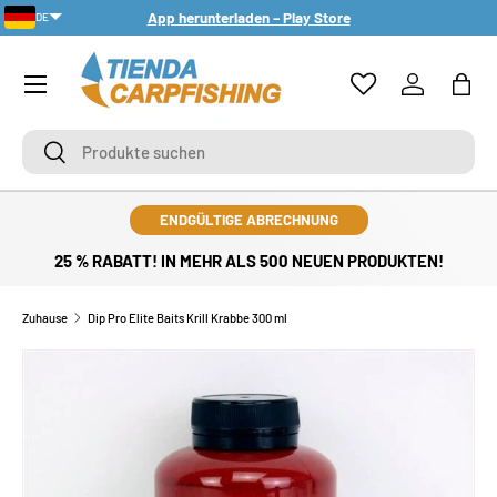
App herunterladen – Play Store
DE
DIREKT ZUM INHALT
PT-PT
Menü
Einloggen
Eink
Suchen
Suchen
ENDGÜLTIGE ABRECHNUNG
25 % RABATT! IN MEHR ALS 500 NEUEN PRODUKTEN!
Zuhause
Dip Pro Elite Baits Krill Krabbe 300 ml
ZU PRODUKTINFORMATIONEN SPRINGEN