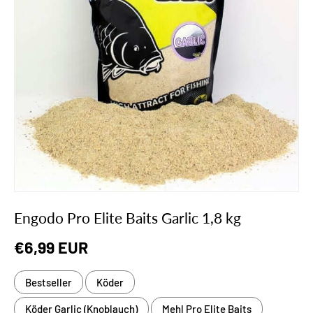
Engodo Pro Elite Baits Garlic 1,8 kg
Normaler Preis
€6,99 EUR
Bestseller
Köder
Köder Garlic (Knoblauch)
Mehl Pro Elite Baits