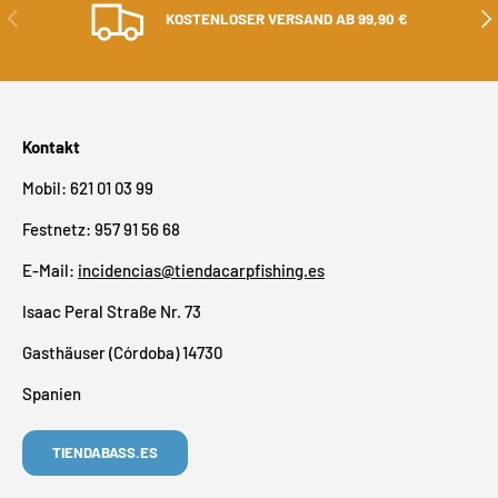
ZURÜCK
ALS
KOSTENLOSER VERSAND AB 99,90 €
Kontakt
Mobil: 621 01 03 99
Festnetz: 957 91 56 68
E-Mail:
incidencias@tiendacarpfishing.es
Isaac Peral Straße Nr. 73
Gasthäuser (Córdoba) 14730
Spanien
TIENDABASS.ES