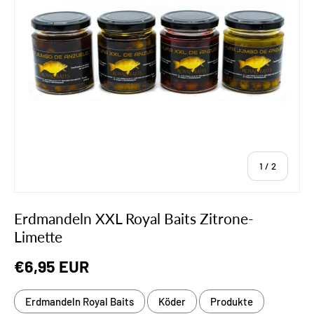
von
1
/
2
Erdmandeln XXL Royal Baits Zitrone-
Limette
Normaler Preis
€6,95 EUR
Erdmandeln Royal Baits
Köder
Produkte