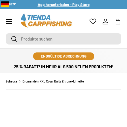
App herunterladen – Play Store
DE
DIREKT ZUM INHALT
PT-PT
Menü
Einloggen
Eink
Suchen
Suchen
ENDGÜLTIGE ABRECHNUNG
25 % RABATT! IN MEHR ALS 500 NEUEN PRODUKTEN!
Zuhause
Erdmandeln XXL Royal Baits Zitrone-Limette
ZU PRODUKTINFORMATIONEN SPRINGEN