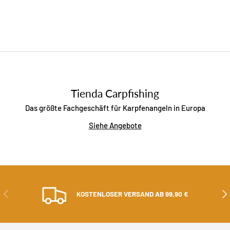
Tienda Carpfishing
Das größte Fachgeschäft für Karpfenangeln in Europa
Siehe Angebote
ZURÜCK
ALS
KOSTENLOSER VERSAND AB 99,90 €