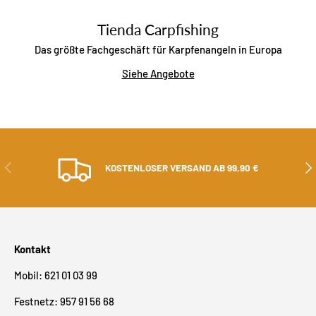
Tienda Carpfishing
Das größte Fachgeschäft für Karpfenangeln in Europa
Siehe Angebote
ZURÜCK
ALS
KOSTENLOSER VERSAND AB 99,90 €
Kontakt
Mobil: 621 01 03 99
Festnetz: 957 91 56 68