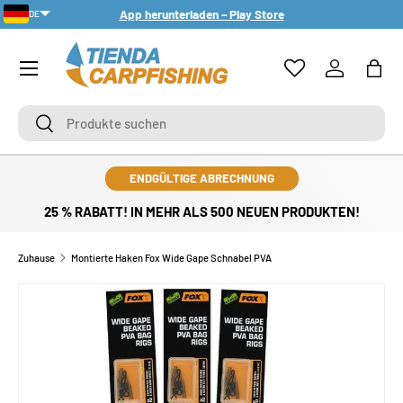
App herunterladen – Play Store
DE
DIREKT ZUM INHALT
PT-PT
Menü
Einloggen
Eink
Suchen
Suchen
ENDGÜLTIGE ABRECHNUNG
25 % RABATT! IN MEHR ALS 500 NEUEN PRODUKTEN!
Zuhause
Montierte Haken Fox Wide Gape Schnabel PVA
ZU PRODUKTINFORMATIONEN SPRINGEN