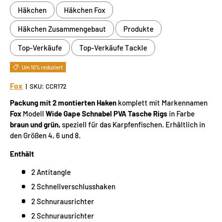
Häkchen
Häkchen Fox
Häkchen Zusammengebaut
Produkte
Top-Verkäufe
Top-Verkäufe Tackle
Um 10% reduziert
Fox
|
SKU:
CCR172
Packung mit 2 montierten Haken
komplett mit Markennamen
Fox
Modell
Wide Gape Schnabel PVA Tasche Rigs
in Farbe
braun und grün,
speziell für das Karpfenfischen. Erhältlich in
den Größen 4, 6 und 8.
Enthält
2 Antitangle
2 Schnellverschlusshaken
2 Schnurausrichter
2 Schnurausrichter