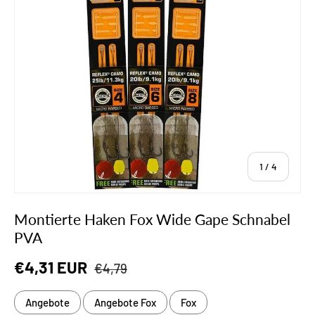
von
1
/
4
Montierte Haken Fox Wide Gape Schnabel
PVA
Normaler Preis
Verkaufspreis
€4,31 EUR
€4,79
Angebote
Angebote Fox
Fox