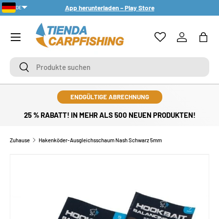
App herunterladen – Play Store
DE
DIREKT ZUM INHALT
PT-PT
Menü
Einloggen
Eink
Suchen
Suchen
ENDGÜLTIGE ABRECHNUNG
25 % RABATT! IN MEHR ALS 500 NEUEN PRODUKTEN!
Zuhause
Hakenköder-Ausgleichsschaum Nash Schwarz 5mm
ZU PRODUKTINFORMATIONEN SPRINGEN