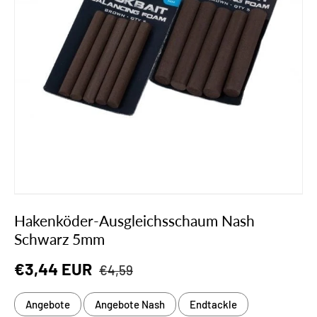
Hakenköder-Ausgleichsschaum Nash
Schwarz 5mm
Normaler Preis
Verkaufspreis
€3,44 EUR
€4,59
Angebote
Angebote Nash
Endtackle