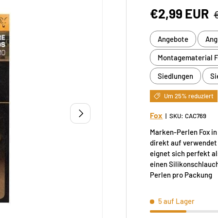
Verkaufspre
€2,99 EUR
Angebote
Ang
Montagematerial F
Siedlungen
Si
Um 25% reduziert
NÄCHSTE
Fox
|
SKU:
CAC769
Marken-Perlen Fox in
direkt auf verwendet
eignet sich perfekt 
einen Silikonschlauc
Perlen pro Packung
5 auf Lager