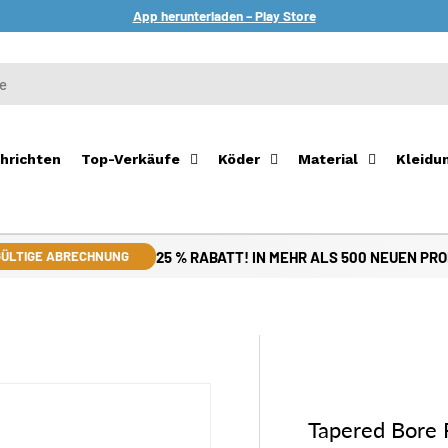
App herunterladen – Play Store
hrichten
Top-Verkäufe
Köder
Material
Kleidu
25 % RABATT! IN MEHR ALS 500 NEUEN PR
ÜLTIGE ABRECHNUNG
Tapered Bore