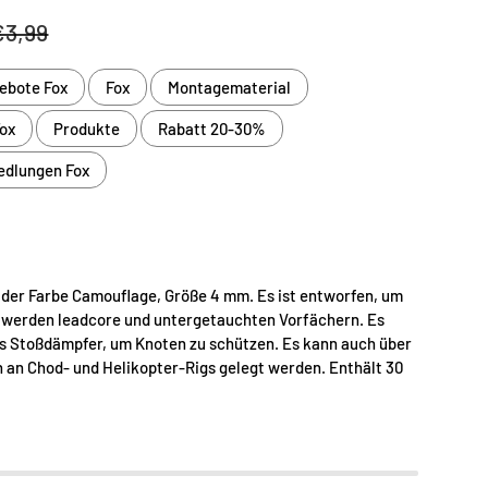
is
Normaler Preis
€3,99
ebote Fox
Fox
Montagematerial
ox
Produkte
Rabatt 20-30%
edlungen Fox
 der Farbe Camouflage, Größe 4 mm. Es ist entworfen, um
 werden leadcore und untergetauchten Vorfächern. Es
als Stoßdämpfer, um Knoten zu schützen. Es kann auch über
h an Chod- und Helikopter-Rigs gelegt werden. Enthält 30