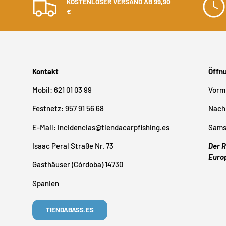
KOSTENLOSER VERSAND AB 99,90
€
Kontakt
Öffn
Mobil: 621 01 03 99
Vormi
Festnetz: 957 91 56 68
Nachm
E-Mail:
incidencias@tiendacarpfishing.es
Samst
Isaac Peral Straße Nr. 73
Der R
Euro
Gasthäuser (Córdoba) 14730
Spanien
TIENDABASS.ES