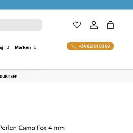
Einloggen
Einkaufsta
+34 621 01 03 99
ng
Marken
ODUKTEN!
 Perlen Camo Fox 4 mm