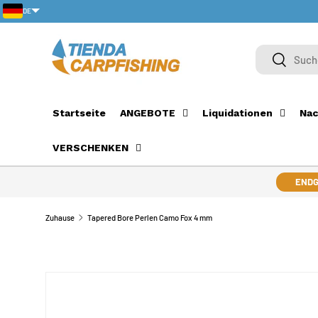
DE
DIREKT ZUM INHALT
PT-PT
Suchen
Suchen
Startseite
ANGEBOTE
Liquidationen
Nac
VERSCHENKEN
ENDG
Zuhause
Tapered Bore Perlen Camo Fox 4 mm
ZU PRODUKTINFORMATIONEN SPRINGEN