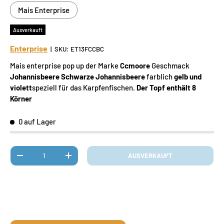
Mais Enterprise
Ausverkauft
Enterprise
|
SKU:
ET13FCCBC
Mais enterprise pop up der Marke
Ccmoore
Geschmack
Johannisbeere
Schwarze Johannisbeere
farblich
gelb und
violett
speziell für das Karpfenfischen.
Der Topf enthält 8
Körner
0 auf Lager
Anzahl
AUSVERKAUFT
MENGE VERRINGERN
MENGE ERHÖHEN