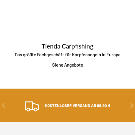
Tienda Carpfishing
Das größte Fachgeschäft für Karpfenangeln in Europa
Siehe Angebote
ZURÜCK
ALS
KOSTENLOSER VERSAND AB 99,90 €