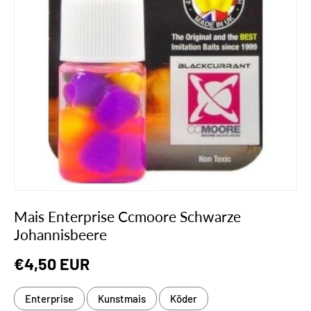
Mais Enterprise Ccmoore Schwarze
Johannisbeere
Normaler Preis
€4,50 EUR
Enterprise
Kunstmais
Köder