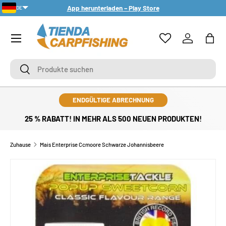
App herunterladen – Play Store
DE
DIREKT ZUM INHALT
PT-PT
Menü
Einloggen
Eink
Suchen
Suchen
ENDGÜLTIGE ABRECHNUNG
25 % RABATT! IN MEHR ALS 500 NEUEN PRODUKTEN!
Zuhause
Mais Enterprise Ccmoore Schwarze Johannisbeere
ZU PRODUKTINFORMATIONEN SPRINGEN