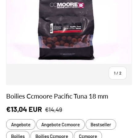
von
1
/
2
Boilies Ccmoore Pacific Tuna 18 mm
Normaler Preis
Verkaufspreis
€13,04 EUR
€14,49
Angebote
Angebote Ccmoore
Bestseller
Boilies
Boilies Ccmoore
Ccmoore