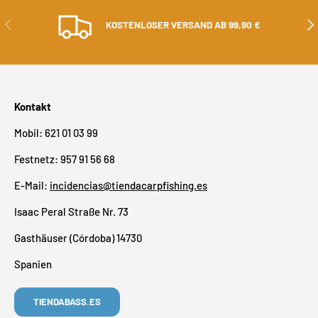
ZURÜCK
ALS
KOSTENLOSER VERSAND AB 99,90 €
Kontakt
Mobil: 621 01 03 99
Festnetz: 957 91 56 68
E-Mail:
incidencias@tiendacarpfishing.es
Isaac Peral Straße Nr. 73
Gasthäuser (Córdoba) 14730
Spanien
TIENDABASS.ES