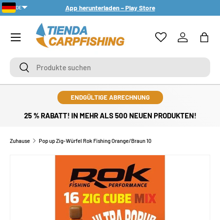
App herunterladen – Play Store
DE
DIREKT ZUM INHALT
PT-PT
Menü
Einloggen
Eink
Suchen
Suchen
ENDGÜLTIGE ABRECHNUNG
25 % RABATT! IN MEHR ALS 500 NEUEN PRODUKTEN!
Zuhause
Pop up Zig-Würfel Rok Fishing Orange/Braun 10
ZU PRODUKTINFORMATIONEN SPRINGEN