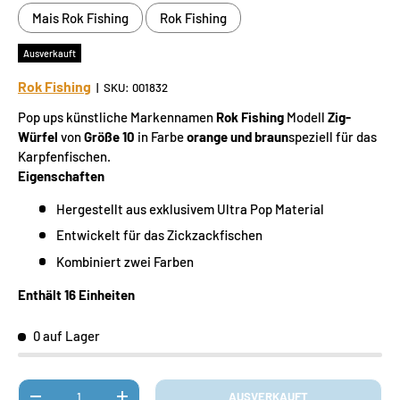
Mais Rok Fishing
Rok Fishing
Ausverkauft
Rok Fishing
|
SKU:
001832
Pop ups künstliche Markennamen
Rok Fishing
Modell
Zig-
Würfel
von
Größe 10
in Farbe
orange und braun
speziell für das
Karpfenfischen.
Eigenschaften
Hergestellt aus exklusivem Ultra Pop Material
Entwickelt für das Zickzackfischen
Kombiniert zwei Farben
Enthält 16 Einheiten
0 auf Lager
Anzahl
AUSVERKAUFT