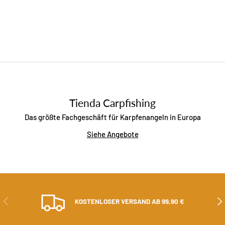
Tienda Carpfishing
Das größte Fachgeschäft für Karpfenangeln in Europa
Siehe Angebote
ZURÜCK
ALS
KOSTENLOSER VERSAND AB 99,90 €