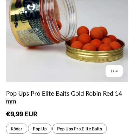
von
1
/
4
Pop Ups Pro Elite Baits Gold Robin Red 14
mm
Normaler Preis
€9,99 EUR
Köder
Pop Up
Pop Ups Pro Elite Baits