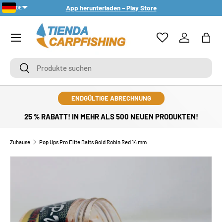
App herunterladen – Play Store
DE
DIREKT ZUM INHALT
PT-PT
Menü
Einloggen
Eink
Suchen
Suchen
ENDGÜLTIGE ABRECHNUNG
25 % RABATT! IN MEHR ALS 500 NEUEN PRODUKTEN!
Zuhause
Pop Ups Pro Elite Baits Gold Robin Red 14 mm
ZU PRODUKTINFORMATIONEN SPRINGEN