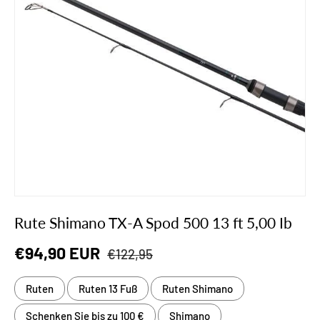
Rute Shimano TX-A Spod 500 13 ft 5,00 Ib
Normaler Preis
Verkaufspreis
€94,90 EUR
€122,95
Ruten
Ruten 13 Fuß
Ruten Shimano
Schenken Sie bis zu 100 €
Shimano