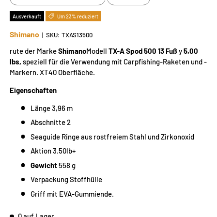
Ausverkauft
Um 23% reduziert
Shimano
|
SKU:
TXAS13500
rute der Marke
Shimano
Modell
TX-A Spod 500 13 Fuß
y
5,00
lbs,
speziell für die Verwendung mit Carpfishing-Raketen und -
Markern. XT40 Oberfläche.
Eigenschaften
Länge 3,96 m
Abschnitte 2
Seaguide Ringe aus rostfreiem Stahl und Zirkonoxid
Aktion 3.50lb+
Gewicht
558 g
Verpackung Stoffhülle
Griff mit EVA-Gummiende.
0 auf Lager