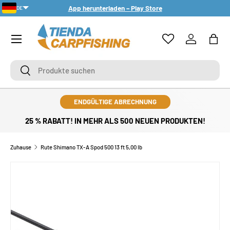
App herunterladen – Play Store
DE
DIREKT ZUM INHALT
PT-PT
Menü
Einloggen
Eink
Suchen
Suchen
ENDGÜLTIGE ABRECHNUNG
25 % RABATT! IN MEHR ALS 500 NEUEN PRODUKTEN!
Zuhause
Rute Shimano TX-A Spod 500 13 ft 5,00 Ib
ZU PRODUKTINFORMATIONEN SPRINGEN