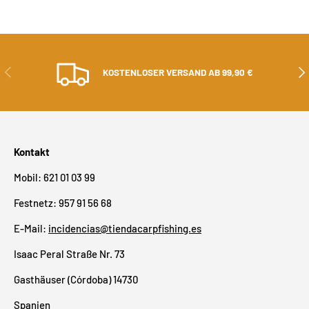
ZURÜCK
ALS
KOSTENLOSER VERSAND AB 99,90 €
Kontakt
Mobil: 621 01 03 99
Festnetz: 957 91 56 68
E-Mail:
incidencias@tiendacarpfishing.es
Isaac Peral Straße Nr. 73
Gasthäuser (Córdoba) 14730
Spanien