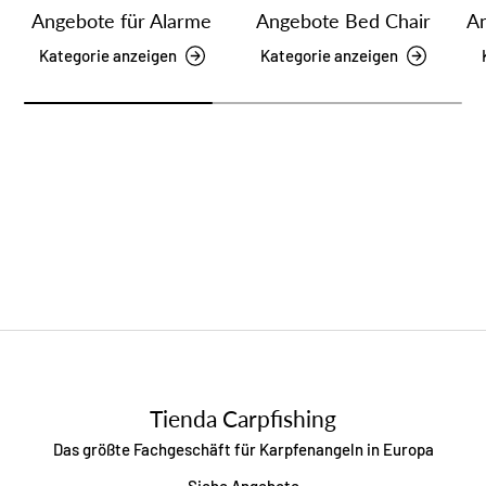
Angebote für Alarme
Angebote Bed Chair
An
Kategorie anzeigen
Kategorie anzeigen
Tienda Carpfishing
Das größte Fachgeschäft für Karpfenangeln in Europa
Siehe Angebote