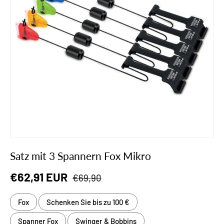
Satz mit 3 Spannern Fox Mikro
Normaler Preis
Verkaufspreis
€62,91 EUR
€69,90
Fox
Schenken Sie bis zu 100 €
Spanner Fox
Swinger & Bobbins