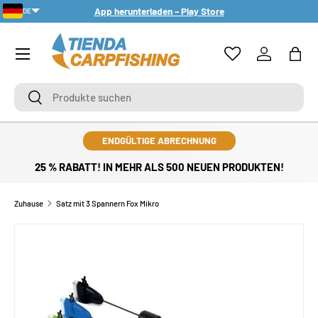
App herunterladen – Play Store
DE
DIREKT ZUM INHALT
PT-PT
Menü
Einloggen
Eink
Suchen
Suchen
ENDGÜLTIGE ABRECHNUNG
25 % RABATT! IN MEHR ALS 500 NEUEN PRODUKTEN!
Zuhause
Satz mit 3 Spannern Fox Mikro
ZU PRODUKTINFORMATIONEN SPRINGEN