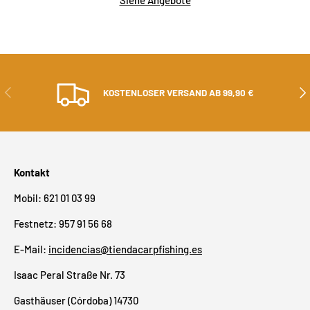
ZURÜCK
ALS
KOSTENLOSER VERSAND AB 99,90 €
Kontakt
Mobil: 621 01 03 99
Festnetz: 957 91 56 68
E-Mail:
incidencias@tiendacarpfishing.es
Isaac Peral Straße Nr. 73
Gasthäuser (Córdoba) 14730