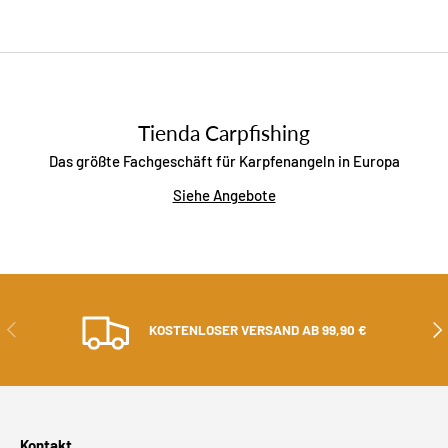
Tienda Carpfishing
Das größte Fachgeschäft für Karpfenangeln in Europa
Siehe Angebote
ZURÜCK
ALS
KOSTENLOSER VERSAND AB 99,90 €
Kontakt