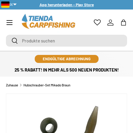
App herunterladen – Play Store
DE
DIREKT ZUM INHALT
PT-PT
Menü
Einloggen
Eink
Suchen
Suchen
ENDGÜLTIGE ABRECHNUNG
25 % RABATT! IN MEHR ALS 500 NEUEN PRODUKTEN!
Zuhause
Hubschrauber-Set Mikado Braun
ZU PRODUKTINFORMATIONEN SPRINGEN