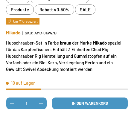
Produkte
Rabatt 40-50%
SALE
Um 41% reduziert
Mikado
|
SKU:
AMC-013W/B
Hubschrauber-Set in Farbe
braun
der Marke
Mikado
speziell
für das Karpfenfischen
.
Enthält 3 Einheiten Chod Rig
Hubschrauber Rig Herstellung und Gummistopfen auf ein
Vorfach oder ein Blei Kern, Verriegelung Perlen und ein
Gewicht Swivel Abdeckung montiert werden.
10 auf Lager
Anzahl
IN DEN WARENKORB
MENGE VERRINGERN
MENGE ERHÖHEN