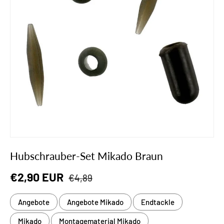
Hubschrauber-Set Mikado Braun
Normaler Preis
Verkaufspreis
€2,90 EUR
€4,89
Angebote
Angebote Mikado
Endtackle
Mikado
Montagematerial Mikado