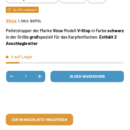
Um 10% reduziert
Virux
|
SKU:
BXPSL
Pelletstopper der Marke
Virux
Modell
V-Stop
in Farbe
schwarz
in der Größe
groß
speziell für das Karpfenfischen.
Enthält 2
Anschlagbretter
4 auf Lager
Anzahl
IN DEN WARENKORB
MENGE VERRINGERN
MENGE ERHÖHEN
ZUR WUNSCHLISTE HINZUFÜGEN