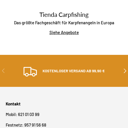
Tienda Carpfishing
Das größte Fachgeschäft für Karpfenangeln in Europa
Siehe Angebote
ZURÜCK
ALS
KOSTENLOSER VERSAND AB 99,90 €
Kontakt
Mobil: 621 01 03 99
Festnetz: 957 91 56 68