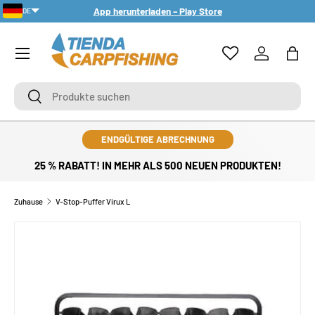
App herunterladen – Play Store
DE
DIREKT ZUM INHALT
PT-PT
Menü
Einloggen
Eink
Suchen
Suchen
ENDGÜLTIGE ABRECHNUNG
25 % RABATT! IN MEHR ALS 500 NEUEN PRODUKTEN!
Zuhause
V-Stop-Puffer Virux L
ZU PRODUKTINFORMATIONEN SPRINGEN