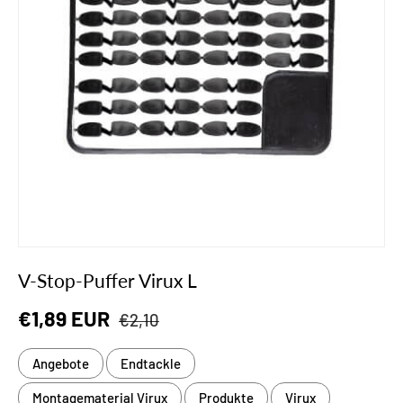
V-Stop-Puffer Virux L
Normaler Preis
Verkaufspreis
€1,89 EUR
€2,10
Angebote
Endtackle
Montagematerial Virux
Produkte
Virux