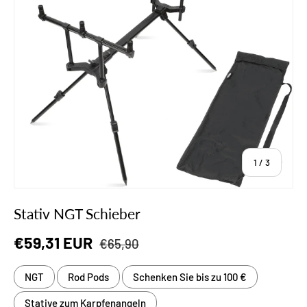
von
1
/
3
Stativ NGT Schieber
Normaler Preis
Verkaufspreis
€59,31 EUR
€65,90
NGT
Rod Pods
Schenken Sie bis zu 100 €
Stative zum Karpfenangeln