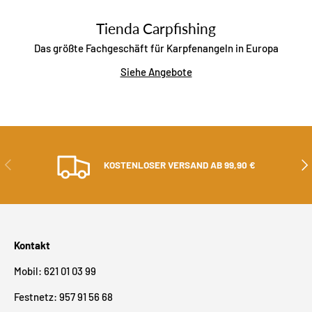
Tienda Carpfishing
Das größte Fachgeschäft für Karpfenangeln in Europa
Siehe Angebote
ZURÜCK
ALS
KOSTENLOSER VERSAND AB 99,90 €
Kontakt
Mobil: 621 01 03 99
Festnetz: 957 91 56 68