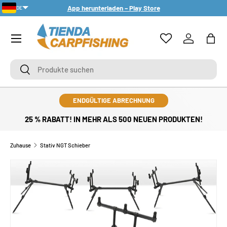
App herunterladen – Play Store
DE
DIREKT ZUM INHALT
PT-PT
Menü
Einloggen
Eink
Suchen
Suchen
ENDGÜLTIGE ABRECHNUNG
25 % RABATT! IN MEHR ALS 500 NEUEN PRODUKTEN!
Zuhause
Stativ NGT Schieber
ZU PRODUKTINFORMATIONEN SPRINGEN